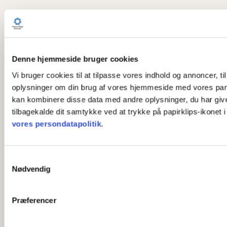
Denne hjemmeside bruger cookies
Vi bruger cookies til at tilpasse vores indhold og annoncer, til
oplysninger om din brug af vores hjemmeside med vores part
kan kombinere disse data med andre oplysninger, du har givet 
tilbagekalde dit samtykke ved at trykke på papirklips-ikonet 
vores persondatapolitik
.
S
Nødvendig
a
m
t
Præferencer
y
k