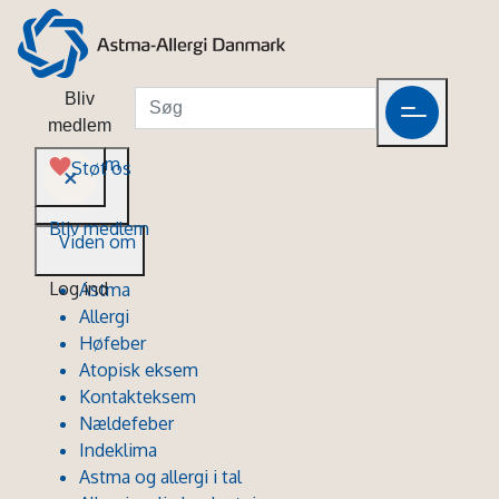
Bliv
medlem
Viden om
Støt os
Bliv medlem
Viden om
Log ind
Astma
Allergi
Høfeber
Atopisk eksem
Kontakteksem
Nældefeber
Indeklima
Astma og allergi i tal