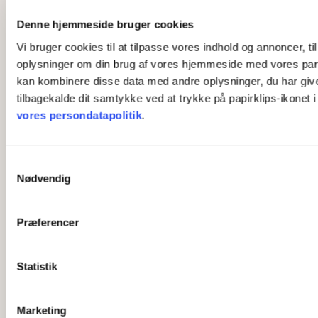
Denne hjemmeside bruger cookies
Vi bruger cookies til at tilpasse vores indhold og annoncer, til
oplysninger om din brug af vores hjemmeside med vores part
kan kombinere disse data med andre oplysninger, du har givet 
tilbagekalde dit samtykke ved at trykke på papirklips-ikonet 
vores persondatapolitik
.
S
Nødvendig
a
m
t
Præferencer
y
k
k
Statistik
e
v
Marketing
a