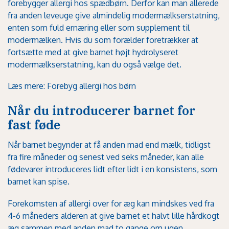
forebygger allergi hos spædbørn. Derfor kan man allerede
fra anden leveuge give almindelig modermælkserstatning,
enten som fuld ernæring eller som supplement til
modermælken. Hvis du som forælder foretrækker at
fortsætte med at give barnet højt hydrolyseret
modermælkserstatning, kan du også vælge det.
Læs mere: Forebyg allergi hos børn
Når du introducerer barnet for
fast føde
Når barnet begynder at få anden mad end mælk, tidligst
fra fire måneder og senest ved seks måneder, kan alle
fødevarer introduceres lidt efter lidt i en konsistens, som
barnet kan spise.
Forekomsten af allergi over for æg kan mindskes ved fra
4-6 måneders alderen at give barnet et halvt lille hårdkogt
æg sammen med anden mad to gange om ugen.