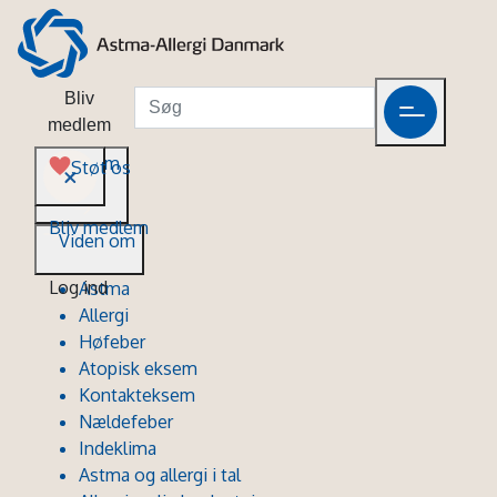
Bliv
medlem
Viden om
Støt os
Bliv medlem
Viden om
Log ind
Astma
Allergi
Høfeber
Atopisk eksem
Kontakteksem
Nældefeber
Indeklima
Astma og allergi i tal