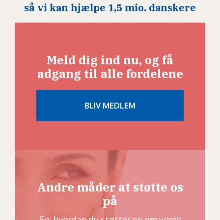
så vi kan hjælpe 1,5 mio. danskere
Meld dig ind nu, og få
adgang til alle fordelene
Andre måder at støtte os
på
Se, hvordan du støtter op om vores