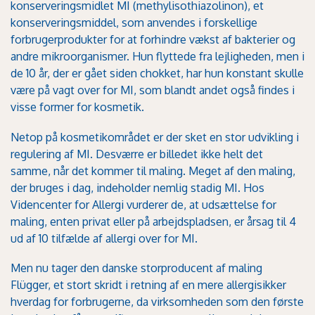
konserveringsmidlet MI (methylisothiazolinon), et
konserveringsmiddel, som anvendes i forskellige
forbrugerprodukter for at forhindre vækst af bakterier og
andre mikroorganismer. Hun flyttede fra lejligheden, men i
de 10 år, der er gået siden chokket, har hun konstant skulle
være på vagt over for MI, som blandt andet også findes i
visse former for kosmetik.
Netop på kosmetikområdet er der sket en stor udvikling i
regulering af MI. Desværre er billedet ikke helt det
samme, når det kommer til maling. Meget af den maling,
der bruges i dag, indeholder nemlig stadig MI. Hos
Videncenter for Allergi vurderer de, at udsættelse for
maling, enten privat eller på arbejdspladsen, er årsag til 4
ud af 10 tilfælde af allergi over for MI.
Men nu tager den danske storproducent af maling
Flügger, et stort skridt i retning af en mere allergisikker
hverdag for forbrugerne, da virksomheden som den første