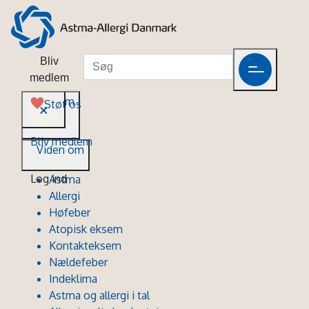
Bliv
medlem
Viden om
Støt os
Bliv medlem
Viden om
Log ind
Astma
Allergi
Høfeber
Atopisk eksem
Kontakteksem
Nældefeber
Indeklima
Astma og allergi i tal