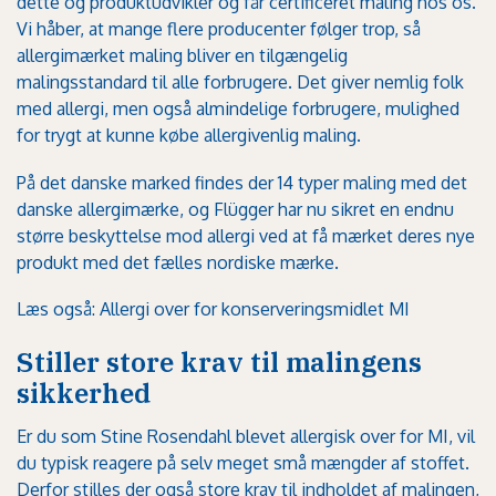
dette og produktudvikler og får certificeret maling hos os.
Vi håber, at mange flere producenter følger trop, så
allergimærket maling bliver en tilgængelig
malingsstandard til alle forbrugere. Det giver nemlig folk
med allergi, men også almindelige forbrugere, mulighed
for trygt at kunne købe allergivenlig maling.
På det danske marked findes der 14 typer maling med det
danske allergimærke, og Flügger har nu sikret en endnu
større beskyttelse mod allergi ved at få mærket deres nye
produkt med det fælles nordiske mærke.
Læs også: Allergi over for konserveringsmidlet MI
Stiller store krav til malingens
sikkerhed
Er du som Stine Rosendahl blevet allergisk over for MI, vil
du typisk reagere på selv meget små mængder af stoffet.
Derfor stilles der også store krav til indholdet af malingen,