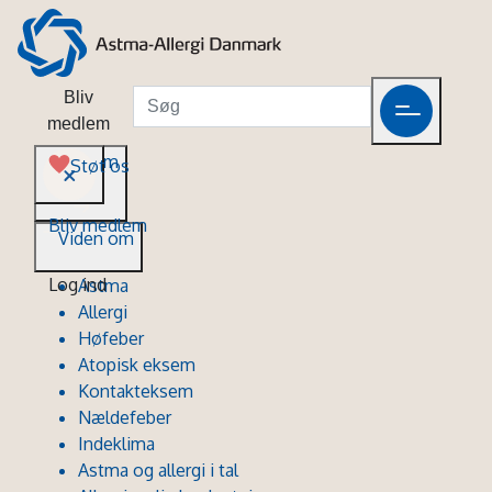
Bliv
medlem
Viden om
Støt os
Bliv medlem
Viden om
Log ind
Astma
Allergi
Høfeber
Atopisk eksem
Kontakteksem
Nældefeber
Indeklima
Astma og allergi i tal