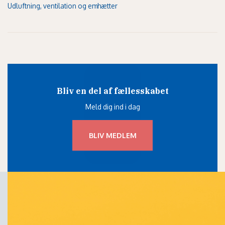
Udluftning, ventilation og emhætter
Bliv en del af fællesskabet
Meld dig ind i dag
BLIV MEDLEM