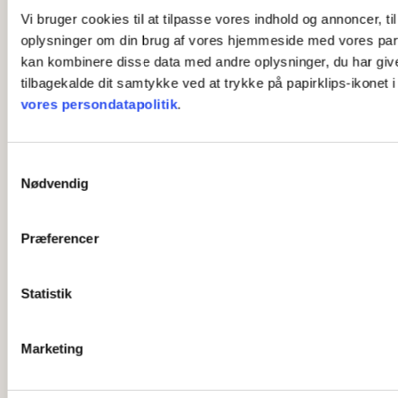
Vi bruger cookies til at tilpasse vores indhold og annoncer, til
oplysninger om din brug af vores hjemmeside med vores part
kan kombinere disse data med andre oplysninger, du har givet 
tilbagekalde dit samtykke ved at trykke på papirklips-ikonet 
vores persondatapolitik
.
S
Nødvendig
a
m
t
Præferencer
y
k
k
Statistik
e
v
Marketing
a
l