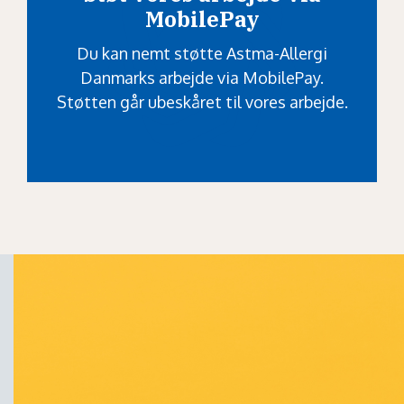
MobilePay
Du kan nemt støtte Astma-Allergi
Danmarks arbejde via MobilePay.
Støtten går ubeskåret til vores arbejde.