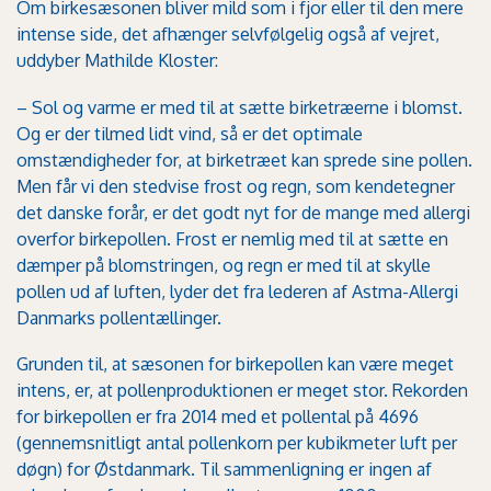
Om birkesæsonen bliver mild som i fjor eller til den mere
intense side, det afhænger selvfølgelig også af vejret,
uddyber Mathilde Kloster:
– Sol og varme er med til at sætte birketræerne i blomst.
Og er der tilmed lidt vind, så er det optimale
omstændigheder for, at birketræet kan sprede sine pollen.
Men får vi den stedvise frost og regn, som kendetegner
det danske forår, er det godt nyt for de mange med allergi
overfor birkepollen. Frost er nemlig med til at sætte en
dæmper på blomstringen, og regn er med til at skylle
pollen ud af luften, lyder det fra lederen af Astma-Allergi
Danmarks pollentællinger.
Grunden til, at sæsonen for birkepollen kan være meget
intens, er, at pollenproduktionen er meget stor. Rekorden
for birkepollen er fra 2014 med et pollental på 4696
(gennemsnitligt antal pollenkorn per kubikmeter luft per
døgn) for Østdanmark. Til sammenligning er ingen af