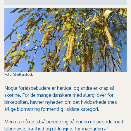
Foto: Shutterstock
Nogle forårsbebudere er herlige, og andre er knap så
skønne. For de mange danskere med allergi over for
birkepollen, havner nyheden om det hvidbarkede træs
årlige blomstring formentlig i sidste kategori.
Men nu må de altså berede sig på endnu en periode med
løbenæse, træthed og røde øjne, for mængden af