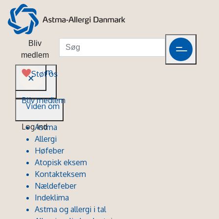
Bliv
medlem
Viden om
Støt os
Bliv medlem
Viden om
Log ind
Astma
Allergi
Høfeber
Atopisk eksem
Kontakteksem
Nældefeber
Indeklima
Astma og allergi i tal