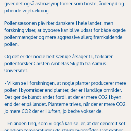
giver det også astmasymptomer som hoste, åndenød og
pibende vejrtrækning.
Pollensæsonen påvirker danskere i hele landet, men
forskning viser, at byboere kan blive udsat for både øgede
pollenmængder og mere aggressive allergifremkaldende
pollen.
Og det er der nogle helt særlige årsager til, forklarer
pollenforsker Carsten Ambelas Skjøth fra Aarhus
Universitet.
- Vi kan se i forskningen, at nogle planter producerer mere
pollen i byområder end planter, der er i landlige områder.
Det gør de blandt andet fordi, at der er mere CO2 i byen,
end der er på landet. Planterne trives, når der er mere CO2.
Jo mere CO2 der er i luften, jo bedre vokser de.
- En anden ting, som vi også kan se, er, at der generelt set
er højere temperaturer i de større byområder. Det skaber