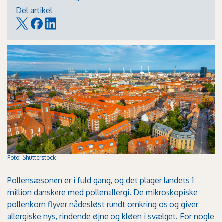
Del artikel
Foto: Shutterstock
Pollensæsonen er i fuld gang, og det plager landets 1
million danskere med pollenallergi. De mikroskopiske
pollenkorn flyver nådesløst rundt omkring os og giver
allergiske nys, rindende øjne og kløen i svælget. For nogle