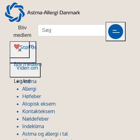
Bliv
medlem
Viden om
Støt os
Bliv medlem
Viden om
Log ind
Astma
Allergi
Høfeber
Atopisk eksem
Kontakteksem
Nældefeber
Indeklima
Astma og allergi i tal