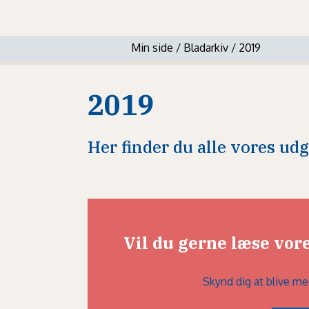
Min side
/
Bladarkiv
/
2019
2019
Her finder du alle vores ud
Vil du gerne læse vo
Skynd dig at blive me