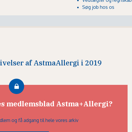
Søg job hos os
givelser af AstmaAllergi i 2019
res medlemsblad Astma+Allergi?
dlem og få adgang til hele vores arkiv