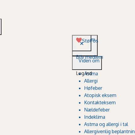
Viden om
Støt os
Bliv medlem
Viden om
Log ind
Astma
Allergi
Høfeber
Atopisk eksem
Kontakteksem
Nældefeber
Indeklima
Astma og allergi i tal
Allergivenlig beplantni