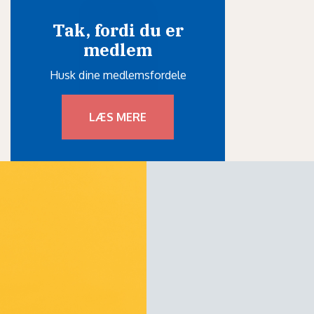
Tak, fordi du er
medlem
Husk dine medlemsfordele
LÆS MERE