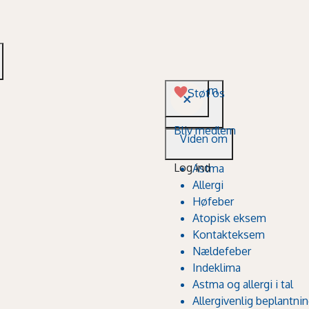
Viden om
Støt os
Bliv medlem
Viden om
Log ind
Astma
Allergi
Høfeber
Atopisk eksem
Kontakteksem
Nældefeber
Indeklima
Astma og allergi i tal
Allergivenlig beplantni