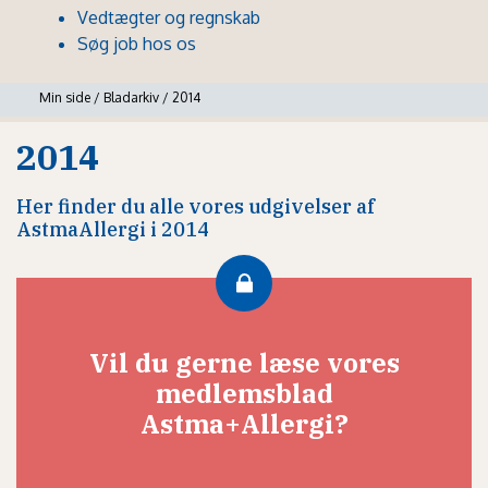
Vedtægter og regnskab
Søg job hos os
Min side
/
Bladarkiv
/
2014
2014
Her finder du alle vores udgivelser af
AstmaAllergi i 2014
Vil du gerne læse vores
medlemsblad
Astma+Allergi?