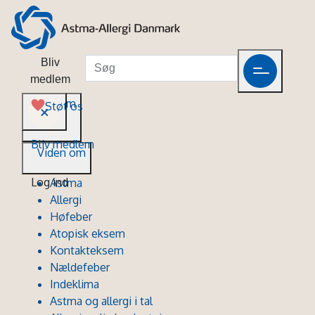
Bliv
medlem
Viden om
Støt os
Bliv medlem
Viden om
Log ind
Astma
Allergi
Høfeber
Atopisk eksem
Kontakteksem
Nældefeber
Indeklima
Astma og allergi i tal