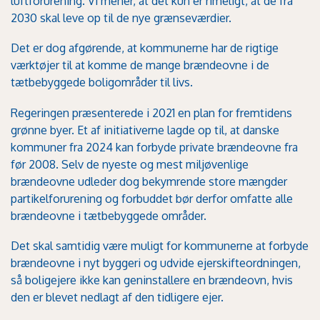
luftforurening. Vi mener, at det kun er rimeligt, at de fra
2030 skal leve op til de nye grænseværdier.
Det er dog afgørende, at kommunerne har de rigtige
værktøjer til at komme de mange brændeovne i de
tætbebyggede boligområder til livs.
Regeringen præsenterede i 2021 en plan for fremtidens
grønne byer. Et af initiativerne lagde op til, at danske
kommuner fra 2024 kan forbyde private brændeovne fra
før 2008. Selv de nyeste og mest miljøvenlige
brændeovne udleder dog bekymrende store mængder
partikelforurening og forbuddet bør derfor omfatte alle
brændeovne i tætbebyggede områder.
Det skal samtidig være muligt for kommunerne at forbyde
brændeovne i nyt byggeri og udvide ejerskifteordningen,
så boligejere ikke kan geninstallere en brændeovn, hvis
den er blevet nedlagt af den tidligere ejer.