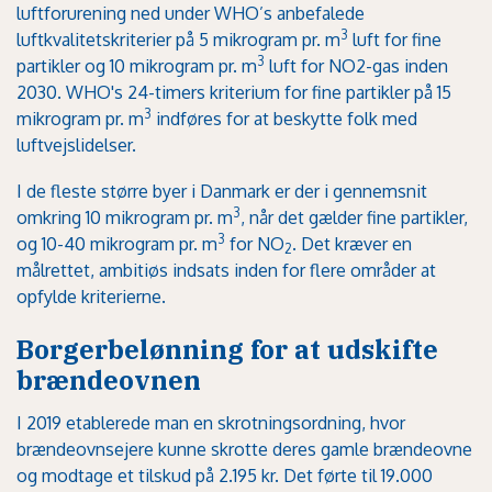
luftforurening ned under WHO’s anbefalede
3
luftkvalitetskriterier på 5 mikrogram pr. m
luft for fine
3
partikler og 10 mikrogram pr. m
luft for NO2-gas inden
2030. WHO's 24-timers kriterium for fine partikler på 15
3
mikrogram pr. m
indføres for at beskytte folk med
luftvejslidelser.
I de fleste større byer i Danmark er der i gennemsnit
3
omkring 10 mikrogram pr. m
, når det gælder fine partikler,
3
og 10-40 mikrogram pr. m
for NO
. Det kræver en
2
målrettet, ambitiøs indsats inden for flere områder at
opfylde kriterierne.
Borgerbelønning for at udskifte
brændeovnen
I 2019 etablerede man en skrotningsordning, hvor
brændeovnsejere kunne skrotte deres gamle brændeovne
og modtage et tilskud på 2.195 kr. Det førte til 19.000