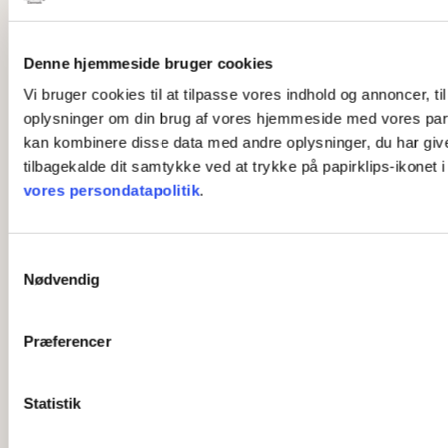
Denne hjemmeside bruger cookies
Vi bruger cookies til at tilpasse vores indhold og annoncer, til
oplysninger om din brug af vores hjemmeside med vores part
kan kombinere disse data med andre oplysninger, du har givet 
tilbagekalde dit samtykke ved at trykke på papirklips-ikonet 
vores persondatapolitik
.
S
Nødvendig
a
m
t
Præferencer
y
k
k
Statistik
e