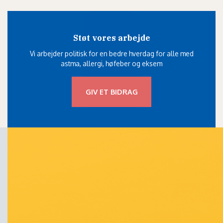
Støt vores arbejde
Vi arbejder politisk for en bedre hverdag for alle med
astma, allergi, høfeber og eksem
GIV ET BIDRAG