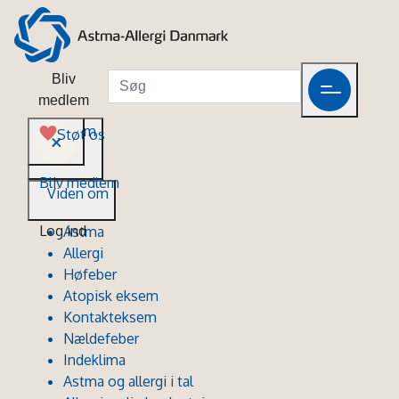
Bliv
medlem
Viden om
Støt os
Bliv medlem
Viden om
Log ind
Astma
Allergi
Høfeber
Atopisk eksem
Kontakteksem
Nældefeber
Indeklima
Astma og allergi i tal