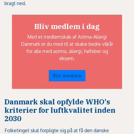
bragt ned.
Bliv medlem i dag
Med et medlemskab af Astma-Allergi
Danmark er du med til at skabe bedre vilkår
for alle med astma, allergi, høfeber og
eksem.
Bliv medlem
Danmark skal opfylde WHO's
kriterier for luftkvalitet inden
2030
Folketinget skal forpligte sig på at få den danske