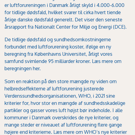
er luftforureningen i Danmark årligt skyld i 4.000-6.000
for tidlige dødsfald, hvilket svarer til cirka hvert tiende
årlige danske dødsfald generelt. Det viser den seneste
årsrapport fra
Nationalt Center for Miljø og Energi (DCE)
.
De tidlige dødsfald og sundhedsomkostningerne
forbundet med luftforurening koster, ifølge en ny
beregning fra Københavns Universitet, årligt vores
samfund svimlende 95 milliarder kroner. Læs mere om
beregningen
her
.
Som en reaktion på den store mængde ny viden om
helbredseffekterne af luftforurening justerede
Verdenssundhedsorganisationen, WHO, i 2021 sine
kriterier for, hvor stor en mængde af sundhedsskadelige
partikler og gasser vores luft højst bør indeholde. I alle
kommuner i Danmark overskrides de nye kriterier, og
mange steder er niveauet af luftforurening flere gange
højere end kriterierne. Læs mere om WHO’s nye kriterier