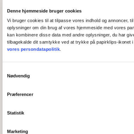
Denne hjemmeside bruger cookies
Vi bruger cookies til at tilpasse vores indhold og annoncer, til
oplysninger om din brug af vores hjemmeside med vores part
kan kombinere disse data med andre oplysninger, du har givet 
tilbagekalde dit samtykke ved at trykke på papirklips-ikonet 
vores persondatapolitik
.
S
Nødvendig
a
m
t
Præferencer
y
k
k
Statistik
e
v
Marketing