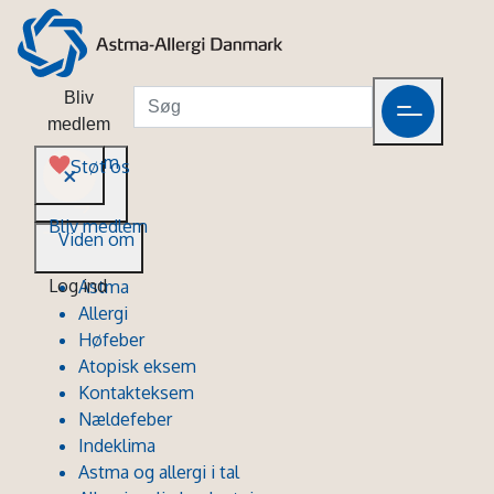
Bliv
medlem
Viden om
Støt os
Bliv medlem
Viden om
Log ind
Astma
Allergi
Høfeber
Atopisk eksem
Kontakteksem
Nældefeber
Indeklima
Astma og allergi i tal