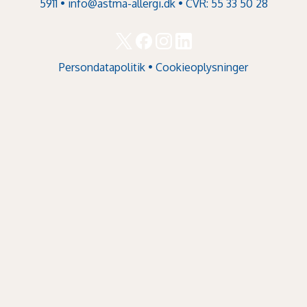
5911 •
info@astma-allergi.dk
• CVR: 55 33 50 28
Persondatapolitik
•
Cookieoplysninger