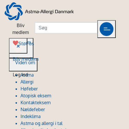
Bliv
medlem
Viden om
Støt os
Bliv medlem
Viden om
Log ind
Astma
Allergi
Høfeber
Atopisk eksem
Kontakteksem
Nældefeber
Indeklima
Astma og allergi i tal