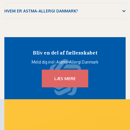
HVEM ER ASTMA-ALLERGI DANMARK?
Bliv en del af fællesskabet
Meld dig ind i Astma-Allergi Danmark
LÆS MERE