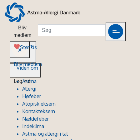
Bliv
medlem
Viden om
Støt os
Bliv medlem
Viden om
Log ind
Astma
Allergi
Høfeber
Atopisk eksem
Kontakteksem
Nældefeber
Indeklima
Astma og allergi i tal