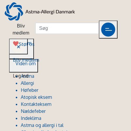
Bliv
medlem
Viden om
Støt os
Bliv medlem
Viden om
Log ind
Astma
Allergi
Høfeber
Atopisk eksem
Kontakteksem
Nældefeber
Indeklima
Astma og allergi i tal