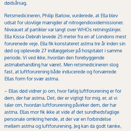
dødsårsag.
Retsmedicineren, Philip Barlow, vurderede, at Ella blev
udsat for ulovlige mængder af nitrogendioxidemissioner.
Niveauet af partikler var langt over WHOs retningslinjer.
Ella Kissa-Debrah levede 25 meter fra en af Londons mest
forurenede veje. Ella fik konstateret astma tre år inden sin
død og oplevede 27 indlæggelser på hospitalet i samme
periode. Vi ved ikke, hvordan den forebyggende
astmabehandling har været. Men retsmedicineren slog
fast, at luftforurening både inducerede og forværrede
Ellas form for svær astma.
– Ellas død vidner jo om, hvor farlig luftforurening er for
dem, der har astma. Det, der er vigtigt for mig, er, at vi
taler om, hvordan luftforurening påvirker dem, der har
astma. Ellas mor fik ikke at vide af det sundhedsfaglige
personale omkring hende, at der var en forbindelse
mellem astma og luftforurening. Jeg kan da godt tænke,