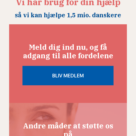
Vi har brug for din hjælp
så vi kan hjælpe 1,5 mio. danskere
Meld dig ind nu, og få
adgang til alle fordelene
Andre måder at støtte os
på