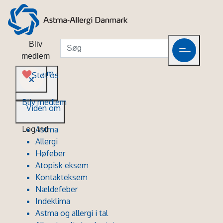
Bliv
medlem
Viden om
Støt os
Bliv medlem
Viden om
Log ind
Astma
Allergi
Høfeber
Atopisk eksem
Kontakteksem
Nældefeber
Indeklima
Astma og allergi i tal