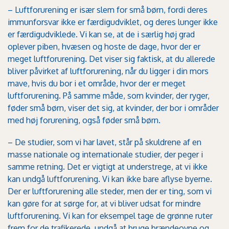
– Luftforurening er især slem for små børn, fordi deres
immunforsvar ikke er færdigudviklet, og deres lunger ikke
er færdigudviklede. Vi kan se, at de i særlig høj grad
oplever piben, hvæsen og hoste de dage, hvor der er
meget luftforurening. Det viser sig faktisk, at du allerede
bliver påvirket af luftforurening, når du ligger i din mors
mave, hvis du bor i et område, hvor der er meget
luftforurening. På samme måde, som kvinder, der ryger,
føder små børn, viser det sig, at kvinder, der bor i områder
med høj forurening, også føder små børn.
– De studier, som vi har lavet, står på skuldrene af en
masse nationale og internationale studier, der peger i
samme retning. Det er vigtigt at understrege, at vi ikke
kan undgå luftforurening. Vi kan ikke bare aflyse byerne.
Der er luftforurening alle steder, men der er ting, som vi
kan gøre for at sørge for, at vi bliver udsat for mindre
luftforurening. Vi kan for eksempel tage de grønne ruter
frem for de trafikerede, undgå at bruge brændeovne og