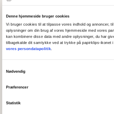
Denne hjemmeside bruger cookies
Vi bruger cookies til at tilpasse vores indhold og annoncer, til
oplysninger om din brug af vores hjemmeside med vores part
kan kombinere disse data med andre oplysninger, du har givet 
tilbagekalde dit samtykke ved at trykke på papirklips-ikonet 
vores persondatapolitik
.
S
Nødvendig
a
m
t
Præferencer
y
k
k
Statistik
e