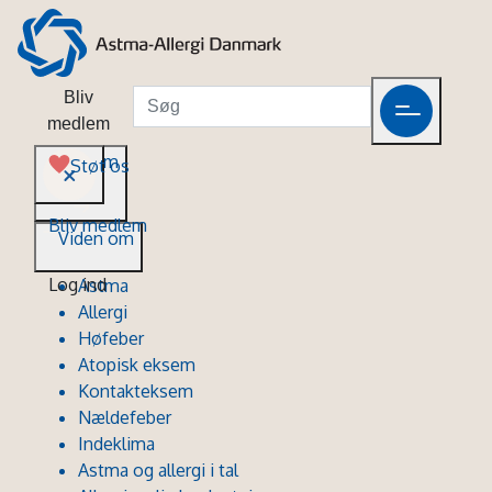
Bliv
medlem
Viden om
Støt os
Bliv medlem
Viden om
Log ind
Astma
Allergi
Høfeber
Atopisk eksem
Kontakteksem
Nældefeber
Indeklima
Astma og allergi i tal