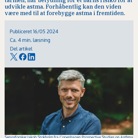
tarmen, har betydning for et barns risiko for at
udvikle astma. Forhåbentlig kan den viden
være med til at forebygge astma i fremtiden.
Publiceret 16/05 2024
Ca. 4 min. læsning
Del artikel
Seniorforsker Jakob Stokholm fra Copenhagen Prospective Studies on Asthma