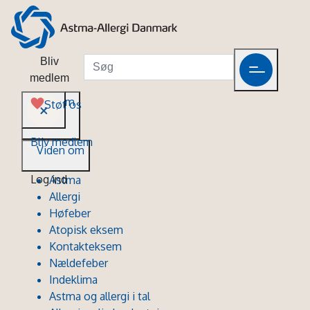
Bliv
medlem
Viden om
Støt os
Bliv medlem
Viden om
Log ind
Astma
Allergi
Høfeber
Atopisk eksem
Kontakteksem
Nældefeber
Indeklima
Astma og allergi i tal