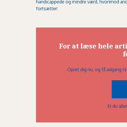
handicappede og mindre værd, hvorimod andre
fortsætter:
For at læse hele ar
f
Opret dig nu, og få adgang ti
Er du al