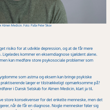
 Almen Medicin. Foto: Palle Peter Skov
t risiko for at udvikle depression, og at de får mere
e. Ligeledes kommer en eksemdiagnose sjældent alene.
ommen kan medføre store psykosociale problemer som
e sygdomme som astma og eksem kan bringe psykiske
 praktiserende læger er tilstrækkeligt opmærksomme på?
rer i Dansk Selskab for Almen Medicin, klart ja til.
ve store konsekvenser for det enkelte menneske, men det
erer, når de får en diagnose. Nogle mennesker føler sig