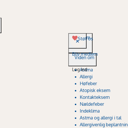
Viden om
Støt os
Bliv medlem
Viden om
Log ind
Astma
Allergi
Høfeber
Atopisk eksem
Kontakteksem
Nældefeber
Indeklima
Astma og allergi i tal
Allergivenlig beplantni