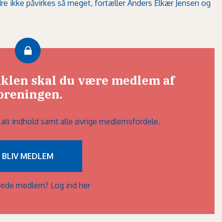
 ikke påvirkes så meget, fortæller Anders Elkær Jensen og
tiklen skal du være medlem af
oreningen.
l alt indhold samt alle øvrige medlemsfordele.
BLIV MEDLEM
lerede medlem?
Log ind her