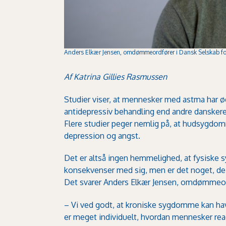
Anders Elkær Jensen, omdømmeordfører i Dansk Selskab for
Af Katrina Gillies Rasmussen
Studier viser, at mennesker med astma har øge
antidepressiv behandling end andre dansker
Flere studier peger nemlig på, at hudsygd
depression og angst.
Det er altså ingen hemmelighed, at fysisk
konsekvenser med sig, men er det noget, de
Det svarer Anders Elkær Jensen, omdømmeordfø
– Vi ved godt, at kroniske sygdomme kan ha
er meget individuelt, hvordan mennesker reag