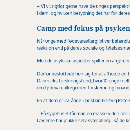
– Vi vil rigtigt gerne have de unges perspekti­v
i dem, og hvilken betydning det har for deres
Camp med fokus på psyke
Når unge med fødevareallergi bliver behandle
reaktion end på deres socia­le og følelsesmæ
Men de psykiske aspekter spil­ler en afgørend
Derfor besluttede hun sig for at afholde en
Danmarks forskningsfond, hvor 10 un­ge melle
om fødevareallergi med forskerne og hinand
En af dem er 22-årige Christian Hartvig Pe­ter
– På sygehuset får man en masse viden om all
Lægerne har jo ikke selv svær allergi, så de 