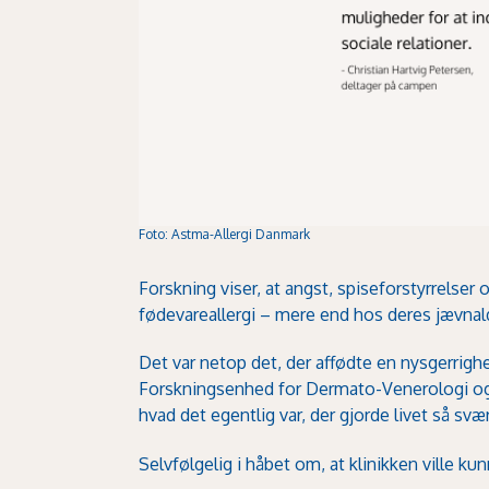
Foto: Astma-Allergi Danmark
Forskning viser, at angst, spiseforstyr­relse
fødev­areallergi – mere end hos deres jævn­a
Det var netop det, der affødte en nysgerrig­
Forskningsenhed for Dermato-Venerologi og A
hvad det egentlig var, der gjorde livet så svæ
Selvfølgelig i håbet om, at klinikken ville ku