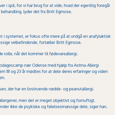
er i spil, for vi har brug for at vide, hvad der egentlig foregår
 behandling, lyder det fra Britt Eg­mose.
n
t i systemet, er fokus ofte mere på at undgå en anafylaktisk
ssige velbefindende, fortæller Britt Egmose.
e rolle, når det kommer til fødevareallergi.
 to­dagescamp nær Odense med hjælp fra Astma-Allergi
m 18 og 23 år mødtes for at dele deres erfaringer og viden
en.
sen, der har en livstruende nødde- og pea­nutallergi.
ergener, men det er meget objektivt og for­nuftigt.
kender ikke de psykiske og følelsesmæs­sige dele, siger han.