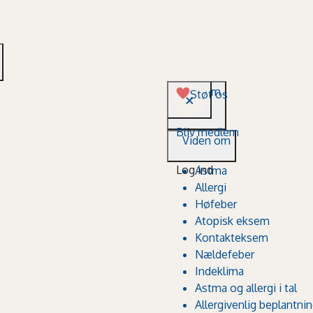
Viden om
Støt os
Bliv medlem
Viden om
Log ind
Astma
Allergi
Høfeber
Atopisk eksem
Kontakteksem
Nældefeber
Indeklima
Astma og allergi i tal
Allergivenlig beplantni