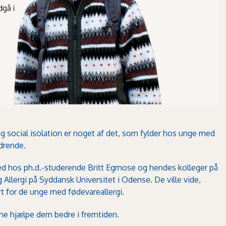
r og social isolation er noget af det, som fylder hos unge med
ldrende.
hed hos ph.d.-studerende Britt Egmose og hen­des kolleger på
llergi på Syddansk Universitet i Odense. De ville vide,
rt for de unge med fødevare­allergi.
n­ne hjælpe dem bedre i fremtiden.