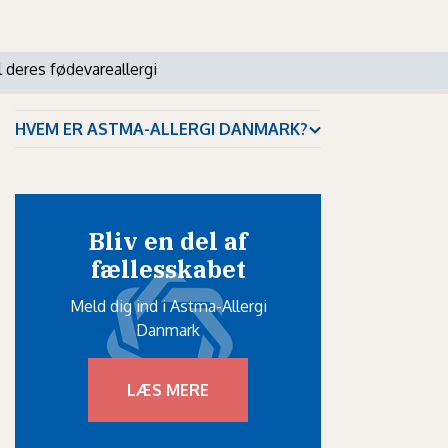
l deres fødevareallergi
HVEM ER ASTMA-ALLERGI DANMARK?
Bliv en del af
fællesskabet
Meld dig ind i Astma-Allergi
Danmark
LÆS MERE