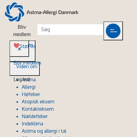
Bliv
medlem
Viden om
Støt os
Bliv medlem
Viden om
Log ind
Astma
Allergi
Høfeber
Atopisk eksem
Kontakteksem
Nældefeber
Indeklima
Astma og allergi i tal