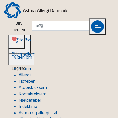
Bliv
medlem
Viden om
Støt os
Bliv medlem
Viden om
Log ind
Astma
Allergi
Høfeber
Atopisk eksem
Kontakteksem
Nældefeber
Indeklima
Astma og allergi i tal