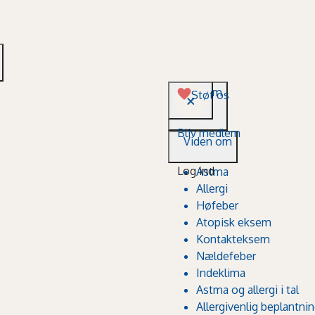
Viden om
Støt os
Bliv medlem
Viden om
Log ind
Astma
Allergi
Høfeber
Atopisk eksem
Kontakteksem
Nældefeber
Indeklima
Astma og allergi i tal
Allergivenlig beplantni