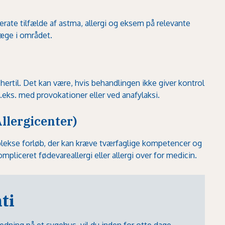
ate tilfælde af astma, allergi og eksem på relevante
llæge i området.
rtil. Det kan være, hvis behandlingen ikke giver kontrol
eks. med provokationer eller ved anafylaksi.
Allergicenter)
ekse forløb, der kan kræve tværfaglige kompetencer og
mpliceret fødevareallergi eller allergi over for medicin.
ti
dredning på et sygehus, vil du inden for otte dage