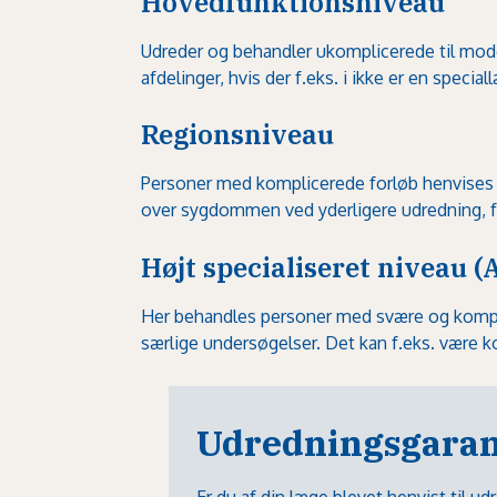
Hovedfunktionsniveau
Udreder og behandler ukomplicerede til moder
afdelinger, hvis der f.eks. i ikke er en specia
Regionsniveau
Personer med komplicerede forløb henvises he
over sygdommen ved yderligere udredning, f.
Højt specialiseret niveau (
Her behandles personer med svære og kompl
særlige undersøgelser. Det kan f.eks. være ko
Udredningsgaran
Er du af din læge blevet henvist til u