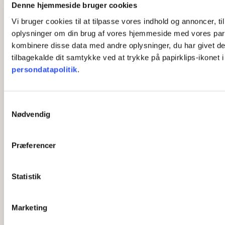
Denne hjemmeside bruger cookies
Vi bruger cookies til at tilpasse vores indhold og annoncer, til
oplysninger om din brug af vores hjemmeside med vores part
kombinere disse data med andre oplysninger, du har givet dem,
tilbagekalde dit samtykke ved at trykke på papirklips-ikonet 
persondatapolitik
.
S
Nødvendig
a
m
t
Præferencer
y
k
k
Statistik
e
v
Marketing
a
l