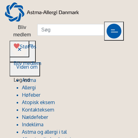
Bliv
medlem
Viden om
Støt os
Bliv medlem
Viden om
Log ind
Astma
Allergi
Høfeber
Atopisk eksem
Kontakteksem
Nældefeber
Indeklima
Astma og allergi i tal