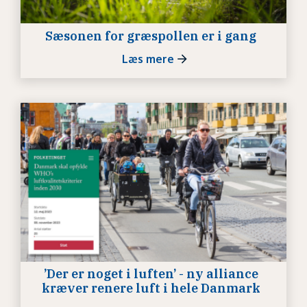
Sæsonen for græspollen er i gang
Læs mere
’Der er noget i luften’ - ny alliance
kræver renere luft i hele Danmark