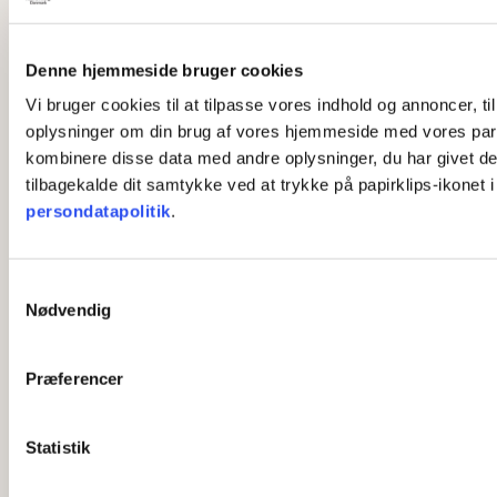
Denne hjemmeside bruger cookies
Vi bruger cookies til at tilpasse vores indhold og annoncer, til
oplysninger om din brug af vores hjemmeside med vores part
kombinere disse data med andre oplysninger, du har givet dem,
tilbagekalde dit samtykke ved at trykke på papirklips-ikonet 
persondatapolitik
.
S
Nødvendig
a
m
t
Præferencer
y
k
k
Statistik
e