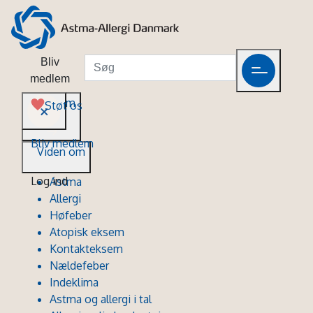
Bliv
medlem
Viden om
Støt os
Bliv medlem
Viden om
Log ind
Astma
Allergi
Høfeber
Atopisk eksem
Kontakteksem
Nældefeber
Indeklima
Astma og allergi i tal