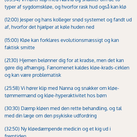
typer af sygdomskløe, og hvorfor rask hud også kan klø
(12:00) Jesper og hans kolleger snød systemet og fandt ud
af, hvorfor det hjælper at køle huden ned
(15:00) Kløe kan forklares evolutionsmæssigt og kan
faktisk smitte
(21:30) Hjernen belønner dig for at kradse, men det kan
gøre dig afhængig. Fænomenet kaldes kløe-krads-cirklen
og kan være problematisk
(25:58) Vi hører klip med Nanna og snakker om kløe-
tømmermænd og kløe-hyperaktivitet hos børn
(30:30) Dæmp kløen med den rette behandling, og tal
med din læge om den psykiske udfordring
(32:50) Ny kløedæmpende medicin og et kig ud i
fremtiden