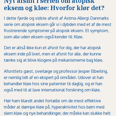
Nyt afsnit i serien om atopisk
eksem og kløe: Hvorfor klør det?
I dette fjerde og sidste afsnit af Astma-Allergi Danmarks
serie om atopisk eksem går vi i dybden med et af de mest
frustrerende symptomer på atopisk eksem. Et symptom,
som alle uden eksem også kender til: Kløe.
Det er altså ikke kun et afsnit for dig, der har atopisk
eksem inde på livet, men et afsnit for alle, der kunne
tænke sig at blive klogere på mekanismerne bag kløe.
Afsnittets gæst, overlæge og professor Jesper Elberling,
er nemlig lidt af en ekspert på området. Udover at han
behandler kløe hos sine patienter til daglig, og er han
også med til at lave international forskning om kløe.
Hør ham blandt andet fortælle om de mest effektive
måder at dæmpe kløe på, hyperaktivitet hos børn med
slem kløe og nye behandlinger, der måske kan slukke helt