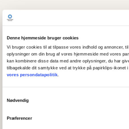
Denne hjemmeside bruger cookies
Vi bruger cookies til at tilpasse vores indhold og annoncer, til
oplysninger om din brug af vores hjemmeside med vores part
kan kombinere disse data med andre oplysninger, du har givet 
tilbagekalde dit samtykke ved at trykke på papirklips-ikonet 
vores persondatapolitik
.
S
Nødvendig
a
m
t
Præferencer
y
k