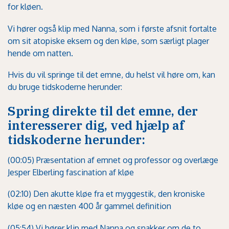
for kløen.
Vi hører også klip med Nanna, som i første afsnit fortalte
om sit atopiske eksem og den kløe, som særligt plager
hende om natten.
Hvis du vil springe til det emne, du helst vil høre om, kan
du bruge tidskoderne herunder:
Spring direkte til det emne, der
interesserer dig, ved hjælp af
tidskoderne herunder:
(00:05) Præsentation af emnet og professor og overlæge
Jesper Elberling fascination af kløe
(02:10) Den akutte kløe fra et myggestik, den kroniske
kløe og en næsten 400 år gammel definition
(05:54) Vi hører klip med Nanna og snakker om de to