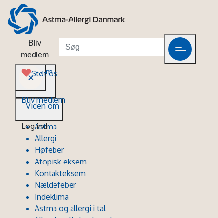
Bliv
medlem
Viden om
Støt os
Bliv medlem
Viden om
Log ind
Astma
Allergi
Høfeber
Atopisk eksem
Kontakteksem
Nældefeber
Indeklima
Astma og allergi i tal