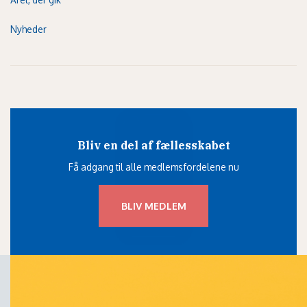
Nyheder
Bliv en del af fællesskabet
Få adgang til alle medlemsfordelene nu
BLIV MEDLEM