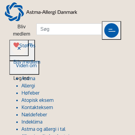
Bliv
medlem
Viden om
Støt os
Bliv medlem
Viden om
Log ind
Astma
Allergi
Høfeber
Atopisk eksem
Kontakteksem
Nældefeber
Indeklima
Astma og allergi i tal