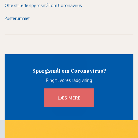
Ofte stillede spørgsmål om Coronavirus
Pusterummet
Spørgsmål om Coronavirus?
Ring til vores rådgivning
LÆS MERE