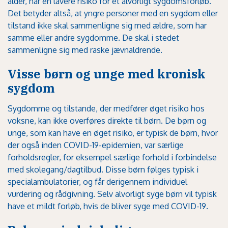
alder, har en lavere risiko for et alvorligt sygdomsforløb.
Det betyder altså, at yngre personer med en sygdom eller
tilstand ikke skal sammenligne sig med ældre, som har
samme eller andre sygdomme. De skal i stedet
sammenligne sig med raske jævnaldrende.
Visse børn og unge med kronisk
sygdom
Sygdomme og tilstande, der medfører øget risiko hos
voksne, kan ikke overføres direkte til børn. De børn og
unge, som kan have en øget risiko, er typisk de børn, hvor
der også inden COVID-19-epidemien, var særlige
forholdsregler, for eksempel særlige forhold i forbindelse
med skolegang/dagtilbud. Disse børn følges typisk i
specialambulatorier, og får derigennem individuel
vurdering og rådgivning. Selv alvorligt syge børn vil typisk
have et mildt forløb, hvis de bliver syge med COVID-19.