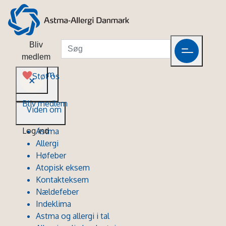
Bliv
medlem
Viden om
Støt os
Bliv medlem
Viden om
Log ind
Astma
Allergi
Høfeber
Atopisk eksem
Kontakteksem
Nældefeber
Indeklima
Astma og allergi i tal