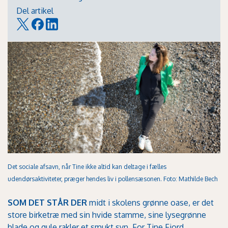
Del artikel
Det sociale afsavn, når Tine ikke altid kan deltage i fælles
udendørsaktiviteter, præger hendes liv i pollensæsonen. Foto: Mathilde Bech
SOM DET STÅR DER
midt i skolens grønne oase, er det
store birketræ med sin hvide stamme, sine lysegrønne
blade og gule rakler et smukt syn. For Tine Fjord