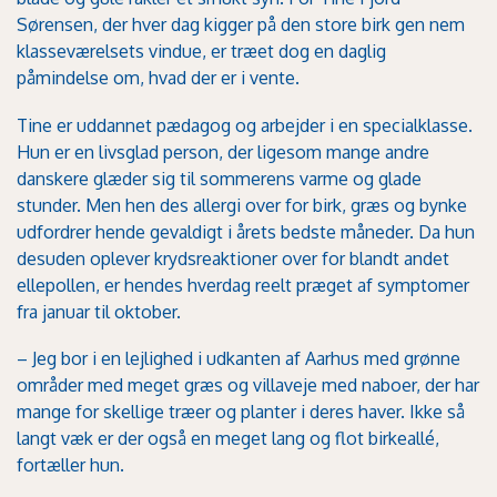
Sørensen, der hver dag kigger på den store birk gen nem
klasseværelsets vindue, er træet dog en daglig
påmindelse om, hvad der er i vente.
Tine er uddannet pædagog og arbejder i en specialklasse.
Hun er en livsglad person, der ligesom mange andre
danskere glæder sig til sommerens varme og glade
stunder. Men hen des allergi over for birk, græs og bynke
udfordrer hende gevaldigt i årets bedste måneder. Da hun
desuden oplever krydsreaktioner over for blandt andet
ellepollen, er hendes hverdag reelt præget af symptomer
fra januar til oktober.
– Jeg bor i en lejlighed i udkanten af Aarhus med grønne
områder med meget græs og villaveje med naboer, der har
mange for skellige træer og planter i deres haver. Ikke så
langt væk er der også en meget lang og flot birkeallé,
fortæller hun.