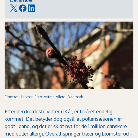
Del artikel
Elmetræ i blomst. Foto: Astma-Allergi Danmark
Efter den koldeste vinter i 13 år, er foråret endelig
kommet. Det betyder dog også, at pollensæsonen er
godt i gang, og det er skidt nyt for de 1 million danskere
med pollenallergi. Overalt springer træer og blomster ud –