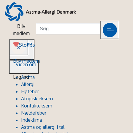
Bliv
medlem
Viden om
Støt os
Bliv medlem
Viden om
Log ind
Astma
Allergi
Høfeber
Atopisk eksem
Kontakteksem
Nældefeber
Indeklima
Astma og allergi i tal