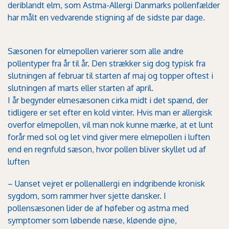
deriblandt elm, som Astma-Allergi Danmarks pollenfælder
har målt en vedvarende stigning af de sidste par dage.
Sæsonen for elmepollen varierer som alle andre
pollentyper fra år til år. Den strækker sig dog typisk fra
slutningen af februar til starten af maj og topper oftest i
slutningen af marts eller starten af april.
I år begynder elmesæsonen cirka midt i det spænd, der
tidligere er set efter en kold vinter. Hvis man er allergisk
overfor elmepollen, vil man nok kunne mærke, at et lunt
forår med sol og let vind giver mere elmepollen i luften
end en regnfuld sæson, hvor pollen bliver skyllet ud af
luften
– Uanset vejret er pollenallergi en indgribende kronisk
sygdom, som rammer hver sjette dansker. I
pollensæsonen lider de af høfeber og astma med
symptomer som løbende næse, kløende øjne,