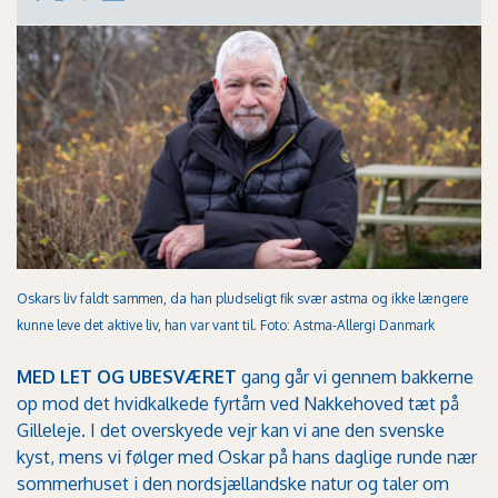
Oskars liv faldt sammen, da han pludseligt fik svær astma og ikke længere
kunne leve det aktive liv, han var vant til. Foto: Astma-Allergi Danmark
MED LET OG UBESVÆRET
gang går vi gennem bakkerne
op mod det hvidkalkede fyrtårn ved Nakkehoved tæt på
Gilleleje. I det overskyede vejr kan vi ane den svenske
kyst, mens vi følger med Oskar på hans daglige runde nær
sommerhuset i den nordsjællandske natur og taler om