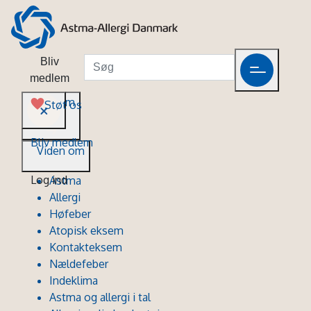
Bliv
medlem
Viden om
Støt os
Bliv medlem
Viden om
Log ind
Astma
Allergi
Høfeber
Atopisk eksem
Kontakteksem
Nældefeber
Indeklima
Astma og allergi i tal