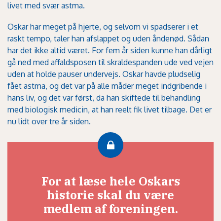
livet med svær astma.
Oskar har meget på hjerte, og selvom vi spadserer i et
raskt tempo, taler han afslappet og uden åndenød. Sådan
har det ikke altid været. For fem år siden kunne han dårligt
gå ned med affaldsposen til skraldespanden ude ved vejen
uden at holde pauser undervejs. Oskar havde pludselig
fået astma, og det var på alle måder meget indgribende i
hans liv, og det var først, da han skiftede til behandling
med biologisk medicin, at han reelt fik livet tilbage. Det er
nu lidt over tre år siden.
For at læse hele Oskars
historie skal du være
medlem af foreningen.