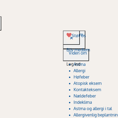
Viden om
Støt os
Bliv medlem
Viden om
Log ind
Astma
Allergi
Høfeber
Atopisk eksem
Kontakteksem
Nældefeber
Indeklima
Astma og allergi i tal
Allergivenlig beplantni