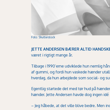
Foto: Shutterstock
JETTE ANDERSEN BÆRER ALTID HANDSK
været i rigtigt mange år.
Tilbage i 1990’erne udviklede hun nemlig hå
af gummi, og fordi hun vaskede hænder utall
hverdag, da hun arbejdede som social- og s
Egentlig startede det med tør hud på hænde
hænder. Jette Andersen havde dog ingen idé om
– Jeg håbede, at det ville blive bedre. Men ind