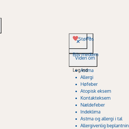
Viden om
Støt os
Bliv medlem
Viden om
Log ind
Astma
Allergi
Høfeber
Atopisk eksem
Kontakteksem
Nældefeber
Indeklima
Astma og allergi i tal
Allergivenlig beplantni