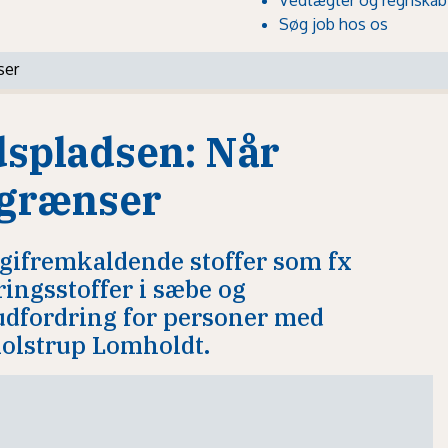
Søg job hos os
ser
dspladsen: Når
 grænser
rgifremkaldende stoffer som fx
ingsstoffer i sæbe og
udfordring for personer med
holstrup Lomholdt.