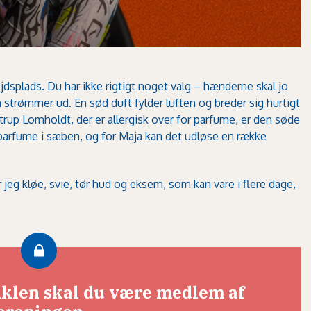
jdsplads. Du har ikke rigtigt noget valg – hænderne skal jo
strømmer ud. En sød duft fylder luften og breder sig hurtigt
up Lomholdt, der er allergisk over for parfume, er den søde
r parfume i sæben, og for Maja kan det udløse en række
jeg kløe, svie, tør hud og eksem, som kan vare i flere dage,
tiklen skal du være medlem af