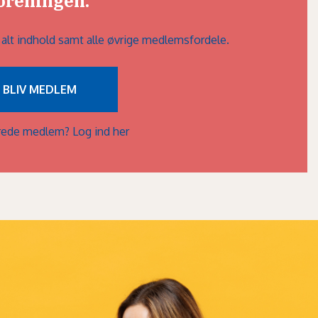
oreningen.
l alt indhold samt alle øvrige medlemsfordele.
BLIV MEDLEM
lerede medlem?
Log ind her