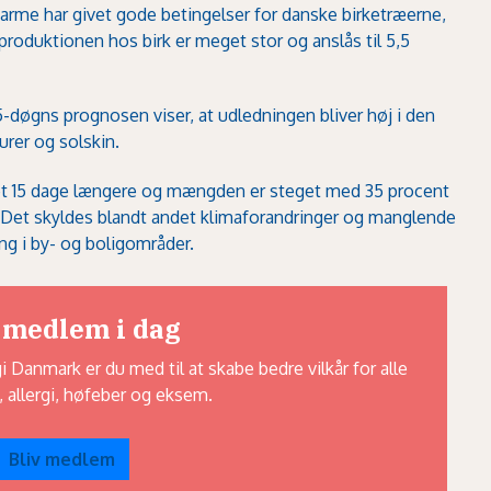
rme har givet gode betingelser for danske birketræerne,
roduktionen hos birk er meget stor og anslås til 5,5
5-døgns prognosen viser, at udledningen bliver høj i den
rer og solskin.
et 15 dage længere og mængden er steget med 35 procent
Det skyldes blandt andet klimaforandringer og manglende
ng i by- og boligområder.
 medlem i dag
Danmark er du med til at skabe bedre vilkår for alle
 allergi, høfeber og eksem.
Bliv medlem