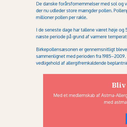
De danske forårsfornemmelser med sol og va
der nu udleder store mængder pollen. Pollenp
millioner pollen per rakle.
I de seneste dage har tallene været høje og 
næste periode på grund af varmere temperatu
Birkepollensæsonen er gennemsnitligt blev
sammenlignet med perioden fra 1985–2009. 
vedligehold af allergifremkaldende beplantni
Bliv
Med et medlemskab af Astma-Allergi 
med astma,