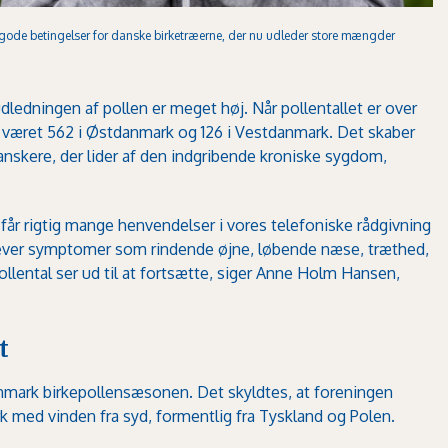
gode betingelser for danske birketræerne, der nu udleder store mængder
dledningen af pollen er meget høj. Når pollentallet er over
t været 562 i Østdanmark og 126 i Vestdanmark. Det skaber
anskere, der lider af den indgribende kroniske sygdom,
 får rigtig mange henvendelser i vores telefoniske rådgivning
lever symptomer som rindende øjne, løbende næse, træthed,
lental ser ud til at fortsætte, siger Anne Holm Hansen,
t
anmark birkepollensæsonen. Det skyldtes, at foreningen
rk med vinden fra syd, formentlig fra Tyskland og Polen.