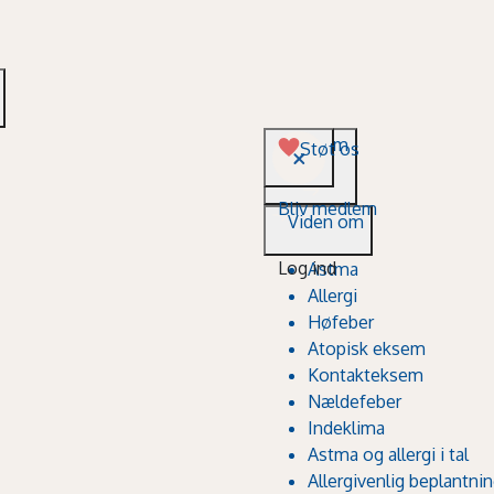
Viden om
Støt os
Bliv medlem
Viden om
Log ind
Astma
Allergi
Høfeber
Atopisk eksem
Kontakteksem
Nældefeber
Indeklima
Astma og allergi i tal
Allergivenlig beplantni