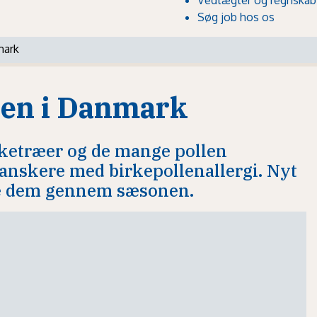
Søg job hos os
mark
len i Danmark
ketræer og de mange pollen
danskere med birkepollenallergi. Nyt
lpe dem gennem sæsonen.