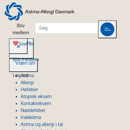
Bliv
medlem
Viden om
Støt os
Bliv medlem
Viden om
Log ind
Astma
Allergi
Høfeber
Atopisk eksem
Kontakteksem
Nældefeber
Indeklima
Astma og allergi i tal