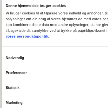
Denne hjemmeside bruger cookies
Vi bruger cookies til at tilpasse vores indhold og annoncer, til
oplysninger om din brug af vores hjemmeside med vores part
kan kombinere disse data med andre oplysninger, du har givet 
tilbagekalde dit samtykke ved at trykke på papirklips-ikonet 
vores persondatapolitik
.
S
Nødvendig
a
m
t
Præferencer
y
k
k
Statistik
e
v
Marketing
a