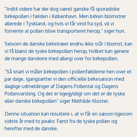
”Indtil videre har der dog været ganske få sporadiske
birkepollen i fælden i København. Men birken blomstrer
allerede i Tyskland, og hvis vi får vind fra syd, vil vi
forvente at pollen blive transporteret herop,” siger hun.
Selvom de danske birketræer endnu ikke står i blomst, kan
vi få blæst de tyske birkepollen herop, hvilket kan genere
de mange danskere med allergi over for birkepollen.
”Så snart vi måler birkepollen i pollenfælderne hen over et
par dage, igangsætter vi den officielle birkesæson med
daglige udmeldinger af Dagens Pollental og Dagens
Pollenvarsling. Og det er ligegyldigt om det er de tyske
eller danske birkepollen” siger Mathilde Kloster.
Denne situation kan resultere i, at vi får en sæson ligesom
sidste år med to peaks: Først fra de tyske pollen og
herefter med de danske.