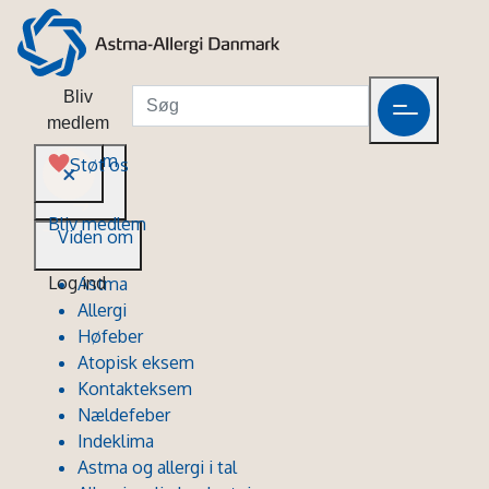
Bliv
medlem
Viden om
Støt os
Bliv medlem
Viden om
Log ind
Astma
Allergi
Høfeber
Atopisk eksem
Kontakteksem
Nældefeber
Indeklima
Astma og allergi i tal