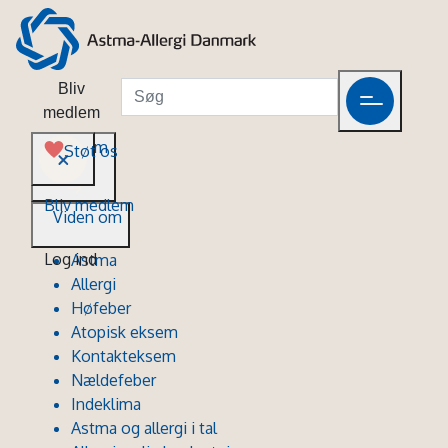
Bliv
medlem
Viden om
Støt os
Bliv medlem
Viden om
Log ind
Astma
Allergi
Høfeber
Atopisk eksem
Kontakteksem
Nældefeber
Indeklima
Astma og allergi i tal