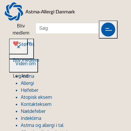
Bliv
medlem
Viden om
Støt os
Bliv medlem
Viden om
Log ind
Astma
Allergi
Høfeber
Atopisk eksem
Kontakteksem
Nældefeber
Indeklima
Astma og allergi i tal