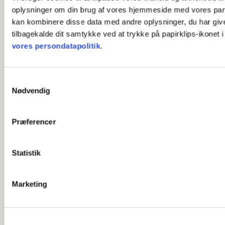
oplysninger om din brug af vores hjemmeside med vores part
kan kombinere disse data med andre oplysninger, du har givet 
tilbagekalde dit samtykke ved at trykke på papirklips-ikonet 
vores persondatapolitik
.
S
Nødvendig
a
m
t
Præferencer
y
k
k
Statistik
e
v
Marketing
a
l
g