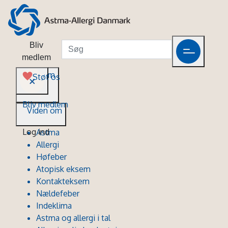
Bliv
medlem
Viden om
Støt os
Bliv medlem
Viden om
Log ind
Astma
Allergi
Høfeber
Atopisk eksem
Kontakteksem
Nældefeber
Indeklima
Astma og allergi i tal