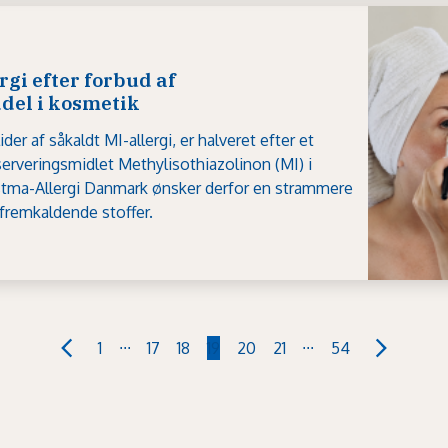
rgi efter forbud af
del i kosmetik
ider af såkaldt MI-allergi, er halveret efter et
erveringsmidlet Methylisothiazolinon (MI) i
stma-Allergi Danmark ønsker derfor en strammere
ifremkaldende stoffer.
...
...
1
17
18
19
20
21
54