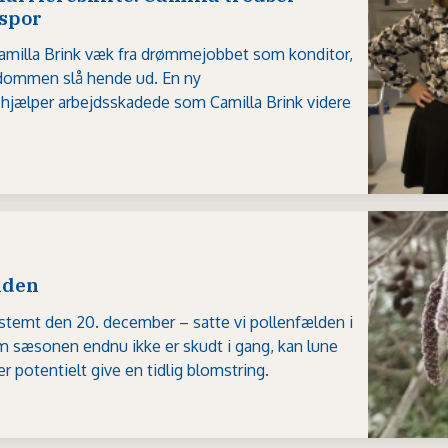
 spor
milla Brink væk fra drømmejobbet som konditor,
dommen slå hende ud. En ny
hjælper arbejdsskadede som Camilla Brink videre
lden
estemt den 20. december – satte vi pollenfælden i
 sæsonen endnu ikke er skudt i gang, kan lune
r potentielt give en tidlig blomstring.