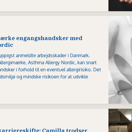
imærke engangshandsker med
ordic
yppigst anmeldte arbejdsskader i Danmark.
llergimærke, Asthma Allergy Nordic, kan snart
dsker i forhold til en eventuel allergirisiko. Det
jdsmiljø og mindske risikoen for at udvikle
karriereskifte: Camilla trodser