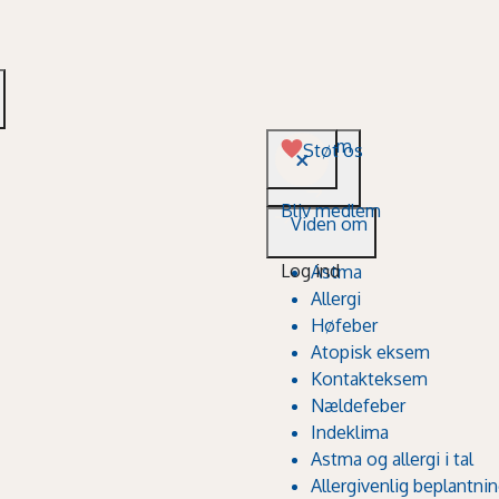
Viden om
Støt os
Bliv medlem
Viden om
Log ind
Astma
Allergi
Høfeber
Atopisk eksem
Kontakteksem
Nældefeber
Indeklima
Astma og allergi i tal
Allergivenlig beplantni