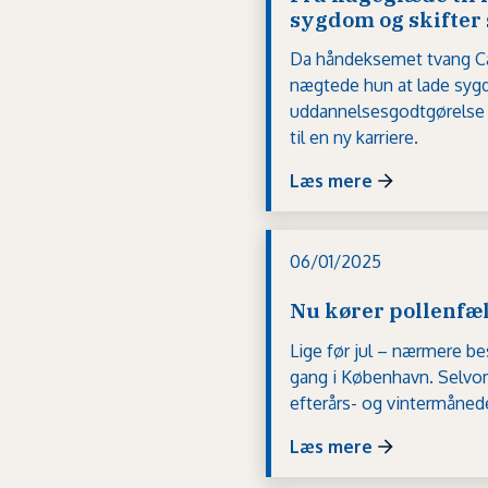
sygdom og skifter
Da håndeksemet tvang Ca
nægtede hun at lade syg
uddannelsesgodtgørelse 
til en ny karriere.
Læs mere
06/01/2025
Nu kører pollenfæ
Lige før jul – nærmere b
gang i København. Selvom
efterårs- og vintermånede
Læs mere