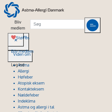
Bliv
medlem
Viden om
Støt os
Bliv medlem
Viden om
Log ind
Astma
Allergi
Høfeber
Atopisk eksem
Kontakteksem
Nældefeber
Indeklima
Astma og allergi i tal