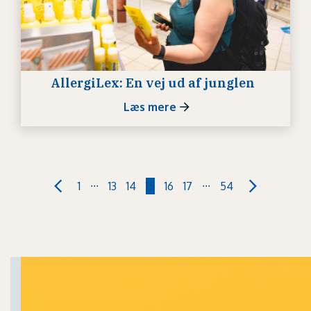
AllergiLex: En vej ud af junglen
Læs mere
...
...
1
13
14
15
16
17
54