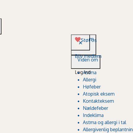
Viden om
Støt os
Bliv medlem
Viden om
Log ind
Astma
Allergi
Høfeber
Atopisk eksem
Kontakteksem
Nældefeber
Indeklima
Astma og allergi i tal
Allergivenlig beplantni