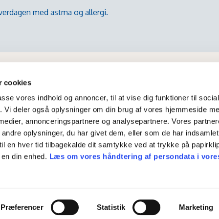
 hverdagen med astma og allergi.
 cookies
passe vores indhold og annoncer, til at vise dig funktioner til soci
fik. Vi deler også oplysninger om din brug af vores hjemmeside m
 medier, annonceringspartnere og analysepartnere. Vores partne
ndre oplysninger, du har givet dem, eller som de har indsamlet 
til en hver tid tilbagekalde dit samtykke ved at trykke på papirklip
 en din enhed.
Læs om vores håndtering af persondata i vore
en 4 • 4000 Roskilde • tlf. 4343 5911 •
info@astma-allergi.dk
• 
Præferencer
Statistik
Marketing
Persondatapolitik
•
Cookieoplysninger