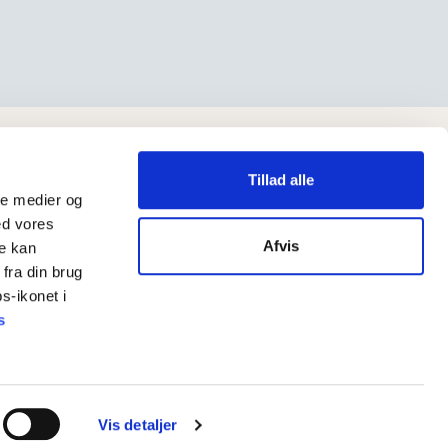
Tillad alle
ale medier og
ed vores
Afvis
re kan
fra din brug
s-ikonet i
s
CVR: 55 33 50 28
Vis detaljer