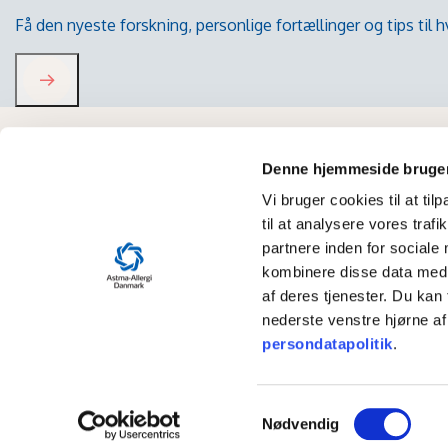
Få den nyeste forskning, personlige fortællinger og tips til
Denne hjemmeside bruger
Vi bruger cookies til at til
til at analysere vores tra
partnere inden for sociale
kombinere disse data med a
af deres tjenester. Du kan 
nederste venstre hjørne af
Universitetspark
persondatapolitik
.
S
Nødvendig
a