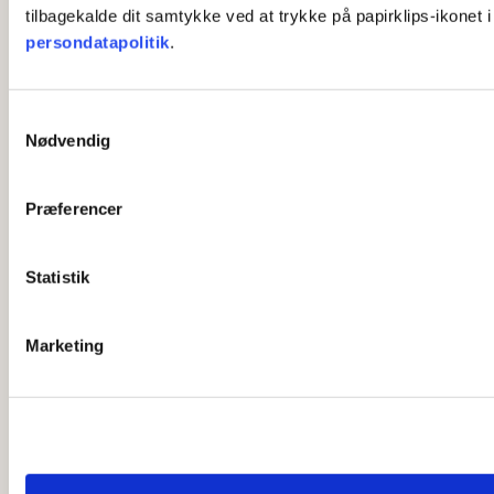
tilbagekalde dit samtykke ved at trykke på papirklips-ikonet 
persondatapolitik
.
S
Nødvendig
a
m
t
Præferencer
y
k
k
Statistik
e
v
Marketing
a
l
g