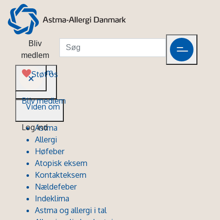
Bliv
medlem
Viden om
Støt os
Bliv medlem
Viden om
Log ind
Astma
Allergi
Høfeber
Atopisk eksem
Kontakteksem
Nældefeber
Indeklima
Astma og allergi i tal