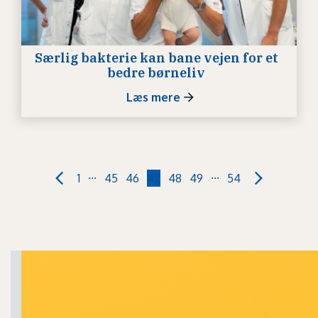
Særlig bakterie kan bane vejen for et
bedre børneliv
Læs mere
...
...
1
45
46
47
48
49
54