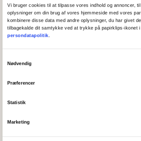
Vi bruger cookies til at tilpasse vores indhold og annoncer, til
oplysninger om din brug af vores hjemmeside med vores part
kombinere disse data med andre oplysninger, du har givet dem,
tilbagekalde dit samtykke ved at trykke på papirklips-ikonet 
persondatapolitik
.
S
Nødvendig
a
m
t
Præferencer
y
k
k
Statistik
e
v
Marketing
a
l
g