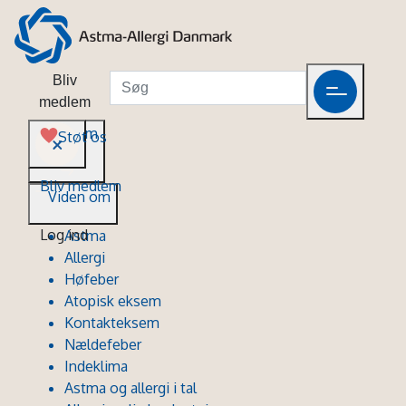
Bliv
medlem
Viden om
Støt os
Bliv medlem
Viden om
Log ind
Astma
Allergi
Høfeber
Atopisk eksem
Kontakteksem
Nældefeber
Indeklima
Astma og allergi i tal