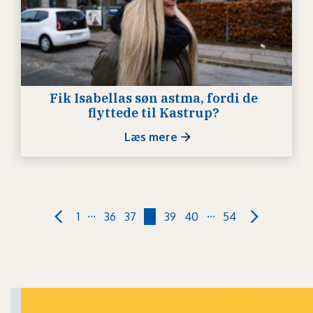
Fik Isabellas søn astma, fordi de
flyttede til Kastrup?
Læs mere
...
...
1
36
37
38
39
40
54