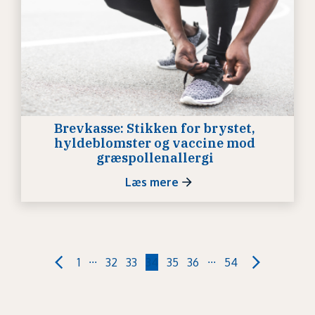
Brevkasse: Stikken for brystet,
hyldeblomster og vaccine mod
græspollenallergi
Læs mere
...
...
1
32
33
34
35
36
54