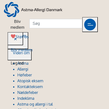
Bliv
medlem
Viden om
Støt os
Bliv medlem
Viden om
Log ind
Astma
Allergi
Høfeber
Atopisk eksem
Kontakteksem
Nældefeber
Indeklima
Astma og allergi i tal