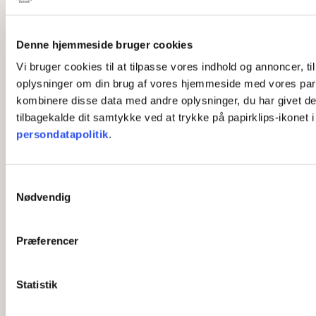
Denne hjemmeside bruger cookies
Vi bruger cookies til at tilpasse vores indhold og annoncer, til
oplysninger om din brug af vores hjemmeside med vores part
kombinere disse data med andre oplysninger, du har givet dem,
tilbagekalde dit samtykke ved at trykke på papirklips-ikonet 
persondatapolitik
.
S
Nødvendig
a
m
t
Præferencer
y
k
k
Statistik
e