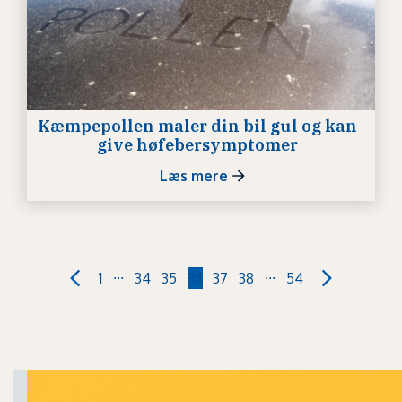
Kæmpepollen maler din bil gul og kan
give høfebersymptomer
Læs mere
...
...
1
34
35
36
37
38
54