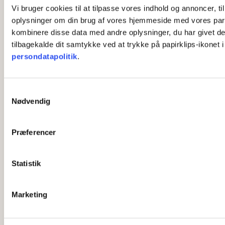
Vi bruger cookies til at tilpasse vores indhold og annoncer, til
oplysninger om din brug af vores hjemmeside med vores part
kombinere disse data med andre oplysninger, du har givet dem,
tilbagekalde dit samtykke ved at trykke på papirklips-ikonet 
persondatapolitik
.
S
Nødvendig
a
m
t
Præferencer
y
k
k
Statistik
e
v
Marketing
a
l
g