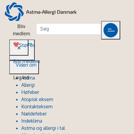
Bliv
medlem
Viden om
Støt os
Bliv medlem
Viden om
Log ind
Astma
Allergi
Høfeber
Atopisk eksem
Kontakteksem
Nældefeber
Indeklima
Astma og allergi i tal