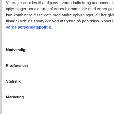
Vi bruger cookies til at tilpasse vores indhold og annoncer, til
oplysninger om din brug af vores hjemmeside med vores part
kan kombinere disse data med andre oplysninger, du har givet 
tilbagekalde dit samtykke ved at trykke på papirklips-ikonet 
vores persondatapolitik
.
S
Nødvendig
a
m
t
Præferencer
y
k
k
Statistik
e
v
Marketing
a
l
g