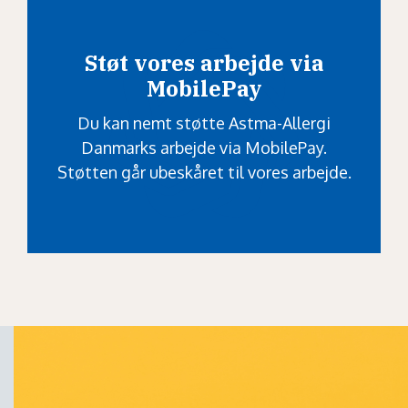
Støt vores arbejde via
MobilePay
Du kan nemt støtte Astma-Allergi
Danmarks arbejde via MobilePay.
Støtten går ubeskåret til vores arbejde.