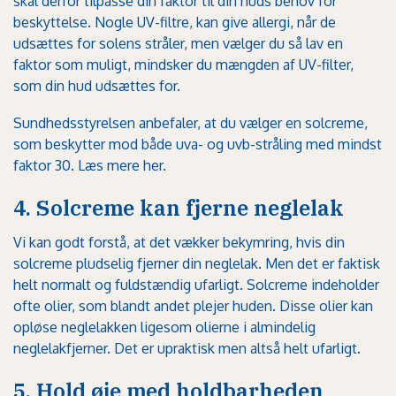
skal derfor tilpasse din faktor til din huds behov for
beskyttelse. Nogle UV-filtre, kan give allergi, når de
udsættes for solens stråler, men vælger du så lav en
faktor som muligt, mindsker du mængden af UV-filter,
som din hud udsættes for.
Sundhedsstyrelsen anbefaler, at du vælger en solcreme,
som beskytter mod både uva- og uvb-stråling med mindst
faktor 30.
Læs mere her.
4. Solcreme kan fjerne neglelak
Vi kan godt forstå, at det vækker bekymring, hvis din
solcreme pludselig fjerner din neglelak. Men det er faktisk
helt normalt og fuldstændig ufarligt. Solcreme indeholder
ofte olier, som blandt andet plejer huden. Disse olier kan
opløse neglelakken ligesom olierne i almindelig
neglelakfjerner. Det er upraktisk men altså helt ufarligt.
5. Hold øje med holdbarheden