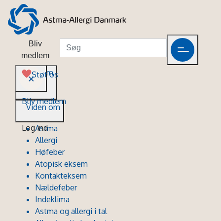
Bliv
medlem
Viden om
Støt os
Bliv medlem
Viden om
Log ind
Astma
Allergi
Høfeber
Atopisk eksem
Kontakteksem
Nældefeber
Indeklima
Astma og allergi i tal